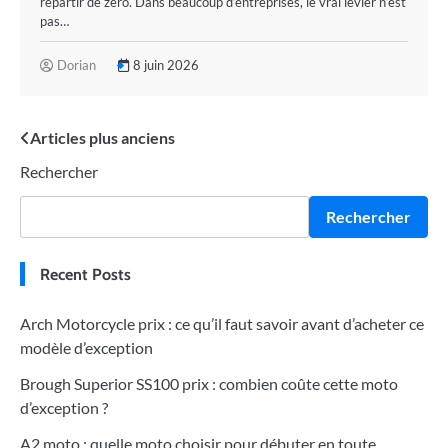
repartir de zéro. Dans beaucoup d’entreprises, le vrai levier n’est
pas…
Dorian
8 juin 2026
Navigation
Articles plus anciens
Rechercher
des
articles
Rechercher
Recent Posts
Arch Motorcycle prix : ce qu’il faut savoir avant d’acheter ce
modèle d’exception
Brough Superior SS100 prix : combien coûte cette moto
d’exception ?
A2 moto : quelle moto choisir pour débuter en toute