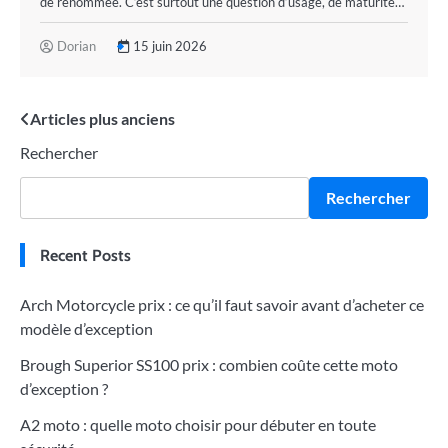
de renommée. C’est surtout une question d’usage, de maturité…
Dorian
15 juin 2026
Navigation
Articles plus anciens
Rechercher
des
articles
Rechercher
Recent Posts
Arch Motorcycle prix : ce qu’il faut savoir avant d’acheter ce
modèle d’exception
Brough Superior SS100 prix : combien coûte cette moto
d’exception ?
A2 moto : quelle moto choisir pour débuter en toute