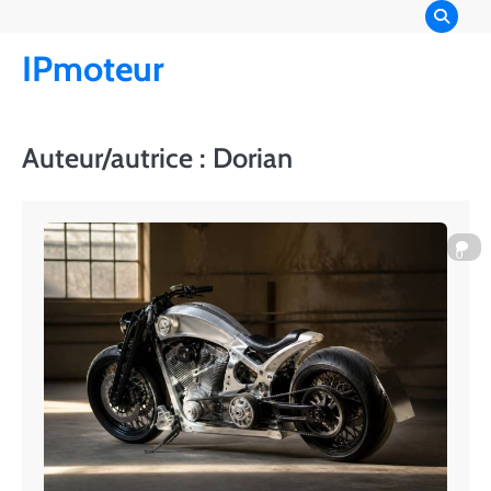
Skip
to
IPmoteur
content
Auteur/autrice :
Dorian
0