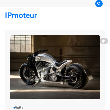
Skip
to
IPmoteur
content
0
Digital